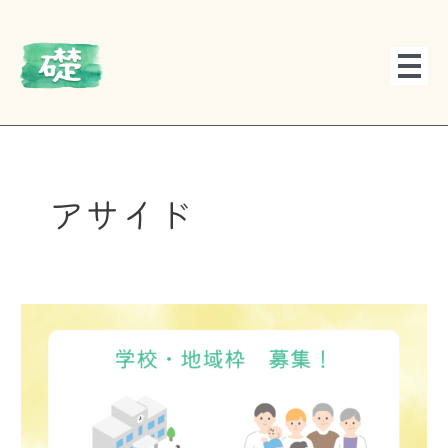
内
容
を
ス
キ
ッ
プ
アサイド
【2023】
学
校・
地
域
枠
の