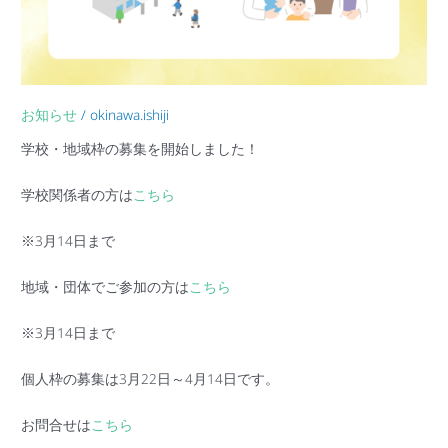
募
集
を
開
始
お知らせ
/
okinawa.ishiji
し
学校・地域枠の募集を開始しました！
ま
し
学校関係者の方は
こちら
た！
※3月14日まで
地域・団体でご参加の方は
こちら
※3月14日まで
個人枠の募集は3月22日～4月14日です。
お問合せは
こちら