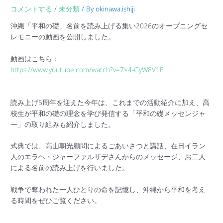
コメントする
/
未分類
/ By
okinawa.ishiji
沖縄「平和の礎」名前を読み上げる集い2026のオープニングセ
レモニーの動画を公開しました。
動画はこちら：
https://www.youtube.com/watch?v=7×4-GyW8V1E
読み上げ5周年を迎えた今年は、これまでの活動紹介に加え、高
校生が平和の礎の理念を学び発信する「平和の礎メッセンジャ
ー」の取り組みも紹介しました。
式典では、高山朝光顧問によるごあいさつと講話、在日イラン
人のエラヘ・ジャーファルザデさんからのメッセージ、お二人
による名前の読み上げを行いました。
戦争で奪われた一人ひとりの命を記憶し、沖縄から平和を考え
る時間をぜひご覧ください。