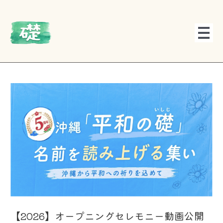
内
投
容
稿
を
ナ
ス
ビ
キ
ゲ
ッ
ー
プ
シ
ョ
ン
【2026】オープニングセレモニー動画公開