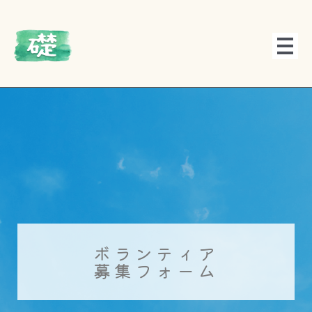
内
容
を
ス
キ
ッ
プ
ボランティア
募集フォーム