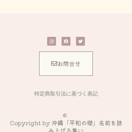
I
F
T
n
a
w
s
c
i
t
e
t
a
b
t
g
o
e
お問合せ
r
o
r
a
k
m
-
f
特定商取引法に基づく表記
Copyright by 沖縄「平和の礎」名前を読
み上げる集い