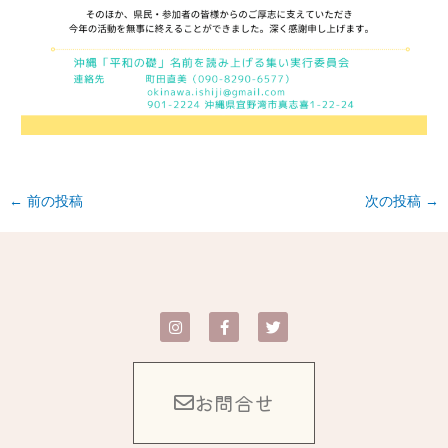
←
前の投稿
次の投稿
→
I
F
T
n
a
w
s
c
i
t
e
t
a
b
t
g
o
e
お問合せ
r
o
r
a
k
m
-