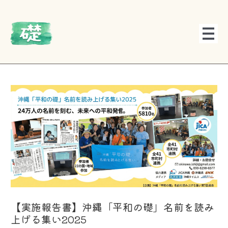
内
投
容
稿
を
ナ
ス
ビ
キ
ゲ
ッ
ー
プ
シ
ョ
ン
【実施報告書】沖縄「平和の礎」名前を読み
上げる集い2025