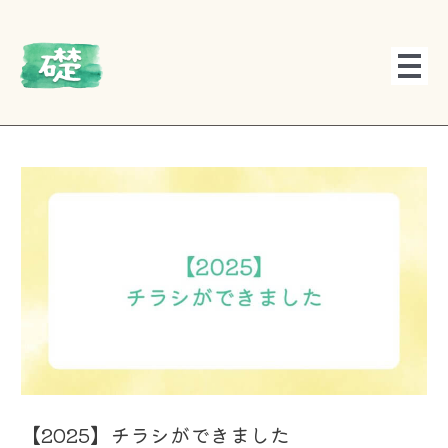
内
投
容
稿
を
ナ
ス
ビ
キ
ゲ
ッ
ー
プ
シ
ョ
ン
【2025】チラシができました