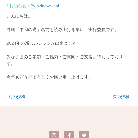
/
お知らせ
/ By
okinawa.ishiji
こんにちは。
沖縄「平和の礎」名前を読み上げる集い 実行委員です。
2024年の新しいチラシが出来ました！
みなさまのご参加・ご協力・ご賛同・ご支援お待ちしておりま
す。
今年もどうぞよろしくお願い申し上げます。
←
前の投稿
次の投稿
→
I
F
T
n
a
w